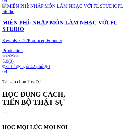
0
₫
FL
Studio
MIỄN PHÍ: NHẬP MÔN LÀM NHẠC VỚI FL
STUDIO
KevinK
·
DJ/Producer, Founder
Production
5.0
(
0
)
31
bài
1 giờ 42 phút
0
0
₫
Tại sao chọn HocDJ
HỌC ĐÚNG CÁCH,
TIẾN BỘ THẬT SỰ
HỌC MỌI LÚC MỌI NƠI