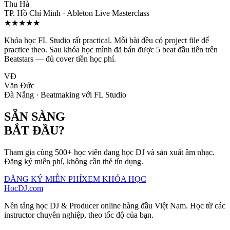
Thu Hà
TP. Hồ Chí Minh
·
Ableton Live Masterclass
★
★
★
★
★
Khóa học FL Studio rất practical. Mỗi bài đều có project file để
practice theo. Sau khóa học mình đã bán được 5 beat đầu tiên trên
Beatstars — đủ cover tiền học phí.
VĐ
Văn Đức
Đà Nẵng
·
Beatmaking với FL Studio
SẴN SÀNG
BẮT ĐẦU?
Tham gia cùng 500+ học viên đang học DJ và sản xuất âm nhạc.
Đăng ký miễn phí, không cần thẻ tín dụng.
ĐĂNG KÝ MIỄN PHÍ
XEM KHÓA HỌC
HocDJ.com
Nền tảng học DJ & Producer online hàng đầu Việt Nam. Học từ các
instructor chuyên nghiệp, theo tốc độ của bạn.