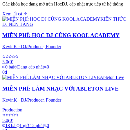
Các khóa học đang mở trên HocDJ, cập nhật trực tiếp từ hệ thống
Xem tất cả
KIẾN THỨC
DJ NỀN TẢNG
MIỄN PHÍ: HỌC DJ CÙNG KOOL ACADEMY
KevinK
·
DJ/Producer, Founder
5.0
(
0
)
0
bài
Đang cập nhật
0
0
₫
Ableton Live
MIỄN PHÍ: LÀM NHẠC VỚI ABLETON LIVE
KevinK
·
DJ/Producer, Founder
Production
5.0
(
0
)
18
bài
1 giờ 12 phút
0