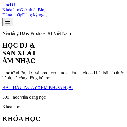
HocDJ
Khóa học
Giới thiệu
Blog
Đăng nhập
Đăng ký ngay
Nền tảng DJ & Producer #1 Việt Nam
HỌC DJ
&
SẢN XUẤT
ÂM NHẠC
Học từ những DJ và producer thực chiến — video HD, bài tập thực
hành, và cộng đồng hỗ trợ.
BẮT ĐẦU NGAY
XEM KHÓA HỌC
500+ học viên đang học
Khóa học
KHÓA HỌC