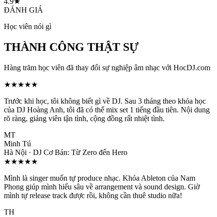
4.9★
ĐÁNH GIÁ
Học viên nói gì
THÀNH CÔNG THẬT SỰ
Hàng trăm học viên đã thay đổi sự nghiệp âm nhạc với HocDJ.com
★
★
★
★
★
Trước khi học, tôi không biết gì về DJ. Sau 3 tháng theo khóa học
của DJ Hoàng Anh, tôi đã có thể mix set 1 tiếng đầu tiên. Nội dung
rõ ràng, giảng viên tận tình, cộng đồng rất nhiệt tình.
MT
Minh Tú
Hà Nội
·
DJ Cơ Bản: Từ Zero đến Hero
★
★
★
★
★
Mình là singer muốn tự produce nhạc. Khóa Ableton của Nam
Phong giúp mình hiểu sâu về arrangement và sound design. Giờ
mình tự release track được rồi, không cần thuê studio nữa!
TH